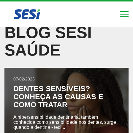
FIERGS
SESI
SENAI
IEL
Alte
Nav
BLOG SESI
SAÚDE
Pular
para
o
conteúdo
principal
07/02/2025
DENTES SENSÍVEIS?
CONHEÇA AS CAUSAS E
COMO TRATAR
A hipersensibilidade dentinária, também
conhecida como sensibilidade nos dentes, surge
quando a dentina - teci...