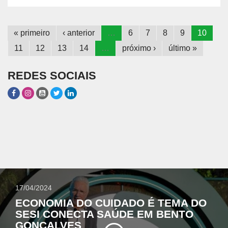
« primeiro
‹ anterior
…
6
7
8
9
10
11
12
13
14
…
próximo ›
último »
REDES SOCIAIS
17/04/2024
ECONOMIA DO CUIDADO É TEMA DO
SESI CONECTA SAÚDE EM BENTO
GONÇALVES