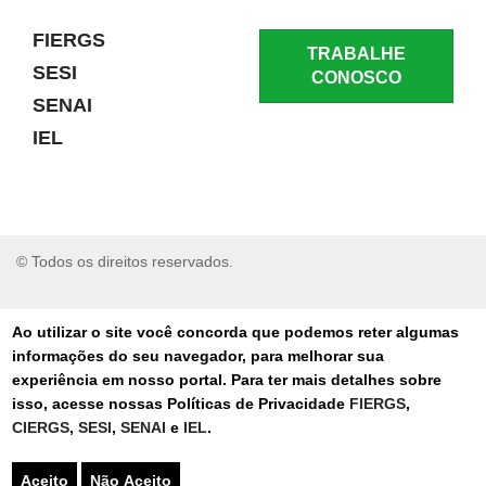
FIERGS
TRABALHE
SESI
CONOSCO
SENAI
IEL
© Todos os direitos reservados.
RELATAR UM PROBLEMA
Ao utilizar o site você concorda que podemos reter algumas
informações do seu navegador, para melhorar sua
AUTO-ATENDIMENTO
experiência em nosso portal. Para ter mais detalhes sobre
isso, acesse nossas Políticas de Privacidade
FIERGS
,
PORTAL DE COMPRAS
CIERGS
,
SESI
,
SENAI
e
IEL
.
TERMOS DE USO
Aceito
Não Aceito