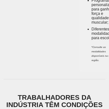
Programa
personali
para ganh
força e
qualidade
muscular;
Diferente
modalida
para escol
*
Consulte as
modalidades
disponíveis na
região.
TRABALHADORES DA
INDÚSTRIA TÊM CONDIÇÕES