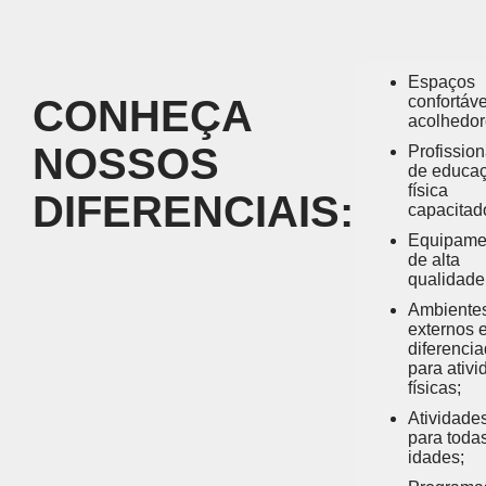
Espaços
CONHEÇA
confortáve
acolhedo
NOSSOS
Profission
de educa
física
DIFERENCIAIS:
capacitad
Equipame
de alta
qualidade
Ambiente
externos 
diferenci
para ativ
físicas;
Atividade
para toda
idades;