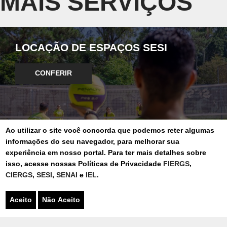
MAIS SERVIÇOS
LOCAÇÃO DE ESPAÇOS SESI
CONFERIR
Ao utilizar o site você concorda que podemos reter algumas
informações do seu navegador, para melhorar sua
experiência em nosso portal. Para ter mais detalhes sobre
isso, acesse nossas Políticas de Privacidade
FIERGS
,
PARQUE DO SESI
CIERGS
,
SESI
,
SENAI
e
IEL
.
Aceito
Não Aceito
CONFERIR