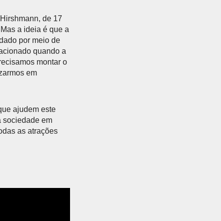
o Hirshmann, de 17
 Mas a ideia é que a
 dado por meio de
a acionado quando a
precisamos montar o
lizarmos em
que ajudem este
 a sociedade em
odas as atrações