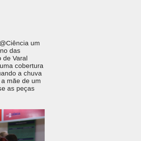
EGADO DAS ENCHENTES DE 2024
AIS SOBRE A SAÚDE
SIMAX Saúde
om@Ciência um
ano das
o de Varal
e uma cobertura
uando a chuva
UNO EJA E ENSINO MÉDIO
o a mãe de um
se as peças