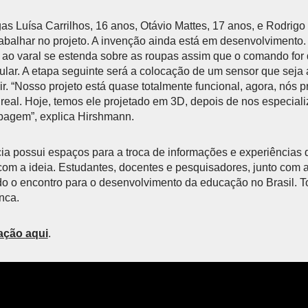
egas Luísa Carrilhos, 16 anos, Otávio Mattes, 17 anos, e Rodrig
abalhar no projeto. A invenção ainda está em desenvolvimento.
a ao varal se estenda sobre as roupas assim que o comando for
lular. A etapa seguinte será a colocação de um sensor que sej
r. “Nosso projeto está quase totalmente funcional, agora, nós 
 real. Hoje, temos ele projetado em 3D, depois de nos especia
ipagem”, explica Hirshmann.
a possui espaços para a troca de informações e experiências 
com a ideia. Estudantes, docentes e pesquisadores, junto com
do o encontro para o desenvolvimento da educação no Brasil. T
nca.
ação aqui
.