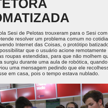
TETORA
Treinamentos em NR
CENTRAL DO CREDENCIADO
L
Acervo Virtual
Locação de Espaços
INSTITUTO SESI DE FORMAÇÃO DE
OMATIZADA
M
PROFESSORES
 o
SE
Um espaço pensado para potencializar a gestão e
formação educacional, com base em pesquisa,
ola Sesi de Pelotas trouxeram para o Sesi c
análise de dados, tecnologia e aprendizagem ativa.
retende resolver um problema comum no cotidi
lvendo Internet das Coisas, o protótipo batizad
i possibilitar que o usuário acione remotament
 as roupas estendidas, para que não molhem q
NTE DE APRENDIZAGEM LMS
PORTAL DO AL
a surgiu durante uma aula de robótica, quand
 de Aprendizagem LMS
viou uma mensagem pedindo que ele recolhes
se em casa, pois o tempo estava nublado.