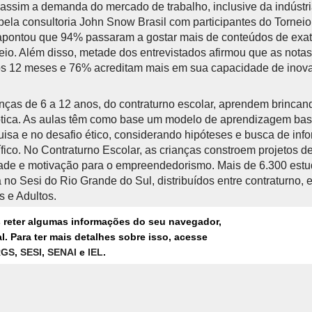
 assim a demanda do mercado de trabalho, inclusive da indústr
pela consultoria John Snow Brasil com participantes do Tornei
apontou que 94% passaram a gostar mais de conteúdos de exat
neio. Além disso, metade dos entrevistados afirmou que as nota
os 12 meses e 76% acreditam mais em sua capacidade de ino
nças de 6 a 12 anos, do contraturno escolar, aprendem brinca
tica. As aulas têm como base um modelo de aprendizagem ba
uisa e no desafio ético, considerando hipóteses e busca de inf
fico. No Contraturno Escolar, as crianças constroem projetos d
dade e motivação para o empreendedorismo. Mais de 6.300 estu
a no Sesi do Rio Grande do Sul, distribuídos entre contraturno,
 e Adultos.
s reter algumas informações do seu navegador,
e estende aos currículos das escolas Sesi de Ensino Médio do
. Para ter mais detalhes sobre isso, acesse
des de Pelotas, Sapucaia do Sul, Montenegro e Gravataí. A tec
RGS
,
SESI
,
SENAI
e
IEL
.
ica, que se dá por projetos de pesquisa ativa, estímulo ao de
imentação. “As competições de robótica são facilitadoras da a
uras juvenis e com o raciocínio de competências que atingem 
 mobilizam outras qualidades sócio-emocionais que também são