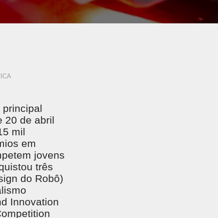
ICA
 principal
 20 de abril
15 mil
êmios em
ompetem jovens
uistou três
esign do Robô)
alismo
d Innovation
Competition