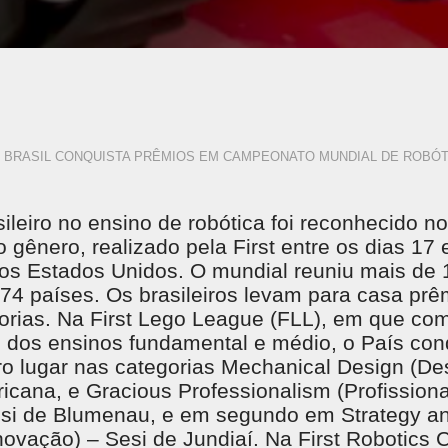
BRASIL CONQUISTA PRÊMIOS EM CAMPEONATO MUNDIAL DE ROBÓT
ileiro no ensino de robótica foi reconhecido no
gênero, realizado pela First entre os dias 17 e
os Estados Unidos. O mundial reuniu mais de 
74 países. Os brasileiros levam para casa pr
gorias. Na First Lego League (FLL), em que c
 dos ensinos fundamental e médio, o País conq
iro lugar nas categorias Mechanical Design (D
icana, e Gracious Professionalism (Profission
esi de Blumenau, e em segundo em Strategy an
Inovação) – Sesi de Jundiaí. Na First Robotics 