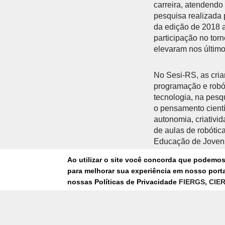
carreira, atendendo
pesquisa realizada 
da edição de 2018 
participação no tor
elevaram nos últim
No Sesi-RS, as cria
programação e robó
tecnologia, na pesq
o pensamento cientí
autonomia, criativi
de aulas de robótic
Educação de Jovens
Ao utilizar o site você concorda que podemo
A robótica também s
para melhorar sua experiência em nosso portal
instaladas nas cida
nossas Políticas de Privacidade
FIERGS
,
CIE
da proposta pedagóg
capacitação e exper
conversam com cult
atuais. Além disso,