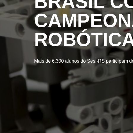
BRASIL C
CAMPEONA
ROBÓTIC
Mais de 6.300 alunos do Sesi-RS participam d