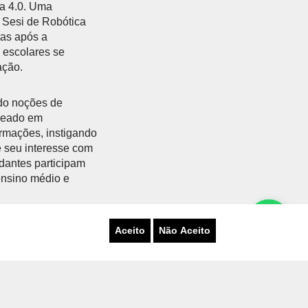
ia 4.0. Uma
o Sesi de Robótica
as após a
s escolares se
vação.
ndo noções de
seado em
ormações, instigando
e seu interesse com
dantes participam
 ensino médio e
 Rio Grande do Sul,
Aceito
Não Aceito
nologia é uma aliada
senvolvimento,
prendizagem, pois
às necessidades
 necessárias para o