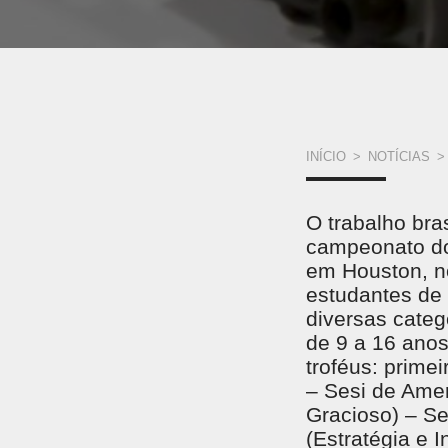
VOCÊ
INÍCIO
>
NOTÍCIAS
>
ESTÁ
O trabalho bras
AQUI
campeonato do 
em Houston, n
estudantes de 
diversas cate
de 9 a 16 anos
troféus: prime
– Sesi de Amer
Gracioso) – S
(Estratégia e 