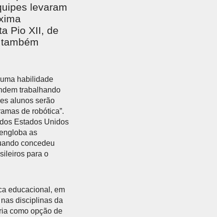
quipes levaram
áxima
a Pio XII, de
) também
 uma habilidade
endem trabalhando
es alunos serão
amas de robótica”.
 dos Estados Unidos
 engloba as
 quando concedeu
sileiros para o
ica educacional, em
nas disciplinas da
aria como opção de