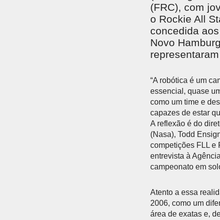
(FRC), com jo
o Rockie All S
concedida aos 
Novo Hamburgo
representaram 
“A robótica é um ca
essencial, quase u
como um time e des
capazes de estar qu
A reflexão é do dir
(Nasa), Todd Ensign
competições FLL e F
entrevista à Agência
campeonato em solo
Atento a essa reali
2006, como um difer
área de exatas e, d