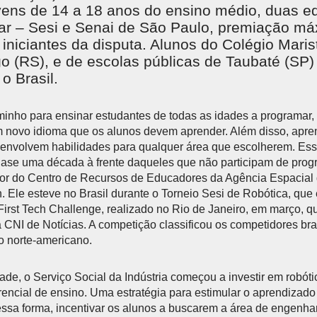
vens de 14 a 18 anos do ensino médio, duas e
tar – Sesi e Senai de São Paulo, premiação m
iniciantes da disputa. Alunos do Colégio Marist
 (RS), e de escolas públicas de Taubaté (SP
o Brasil.
minho para ensinar estudantes de todas as idades a programar,
m novo idioma que os alunos devem aprender. Além disso, apr
envolvem habilidades para qualquer área que escolherem. Ess
ase uma década à frente daqueles que não participam de progr
etor do Centro de Recursos de Educadores da Agência Espacial
. Ele esteve no Brasil durante o Torneio Sesi de Robótica, que
irst Tech Challenge, realizado no Rio de Janeiro, em março,
 CNI de Notícias. A competição classificou os competidores bra
 norte-americano.
dade, o Serviço Social da Indústria começou a investir em robót
encial de ensino. Uma estratégia para estimular o aprendizado 
essa forma, incentivar os alunos a buscarem a área de engenh