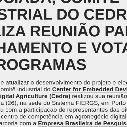
Treinamentos em NR
CENTRAL DO CREDENCIADO
L
STRIAL DO CED
Acervo Virtual
Locação de Espaços
INSTITUTO SESI DE FORMAÇÃO DE
M
PROFESSORES
 o
IZA REUNIÃO P
SE
Um espaço pensado para potencializar a gestão e
formação educacional, com base em pesquisa,
análise de dados, tecnologia e aprendizagem ativa.
HAMENTO E VO
PROGRAMAS
NTE DE APRENDIZAGEM LMS
PORTAL DO AL
 de Aprendizagem LMS
e atualizar o desenvolvimento do projeto e el
omitê industrial do
Center for Embedded Dev
gital Agriculture (Cedra)
realizou sua reuniã
ira (26), na sede do Sistema FIERGS, em Porto
u com a participação de representantes das o
centro de competência em agronegócio digital
parceria com a
Empresa Brasileira de Pesquis