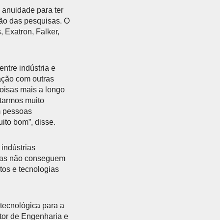
anuidade para ter
ão das pesquisas. O
 Exatron, Falker,
ntre indústria e
ação com outras
oisas mais a longo
starmos muito
m pessoas
ito bom”, disse.
indústrias
esas não conseguem
tos e tecnologias
tecnológica para a
etor de Engenharia e