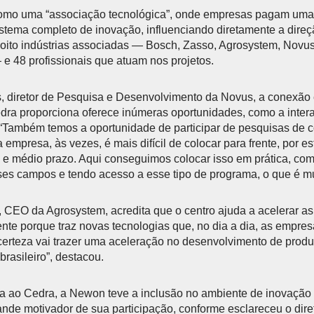
como uma “associação tecnológica”, onde empresas pagam uma 
tema completo de inovação, influenciando diretamente a direç
oito indústrias associadas — Bosch, Zasso, Agrosystem, Novus,
 48 profissionais que atuam nos projetos.
 diretor de Pesquisa e Desenvolvimento da Novus, a conexão e
dra proporciona oferece inúmeras oportunidades, como a inter
“Também temos a oportunidade de participar de pesquisas de c
 empresa, às vezes, é mais difícil de colocar para frente, por e
 e médio prazo. Aqui conseguimos colocar isso em prática, co
es campos e tendo acesso a esse tipo de programa, o que é mu
 CEO da Agrosystem, acredita que o centro ajuda a acelerar as 
nte porque traz novas tecnologias que, no dia a dia, as empr
erteza vai trazer uma aceleração no desenvolvimento de produ
rasileiro”, destacou.
a ao Cedra, a Newon teve a inclusão no ambiente de inovação 
ande motivador de sua participação, conforme esclareceu o dir