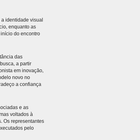
a identidade visual
cio, enquanto as
início do encontro
tância das
busca, a partir
gonista em inovação,
odelo novo no
gradeço a confiança
sociadas e as
mas voltados à
. Os representantes
executados pelo