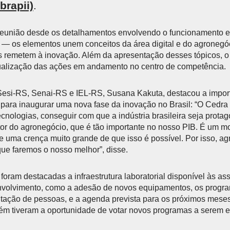
brapii)
.
 reunião desde os detalhamentos envolvendo o funcionamento e 
 — os elementos unem conceitos da área digital e do agronegó
s remetem à inovação. Além da apresentação desses tópicos, o 
tualização das ações em andamento no centro de competência.
 Sesi-RS, Senai-RS e IEL-RS, Susana Kakuta, destacou a impor
 para inaugurar uma nova fase da inovação no Brasil: “O Cedra 
cnologias, conseguir com que a indústria brasileira seja prota
or do agronegócio, que é tão importante no nosso PIB. É um m
ve uma crença muito grande de que isso é possível. Por isso, a
que faremos o nosso melhor”, disse.
foram destacadas a infraestrutura laboratorial disponível às as
envolvimento, como a adesão de novos equipamentos, os progra
tação de pessoas, e a agenda prevista para os próximos meses
m tiveram a oportunidade de votar novos programas a serem 