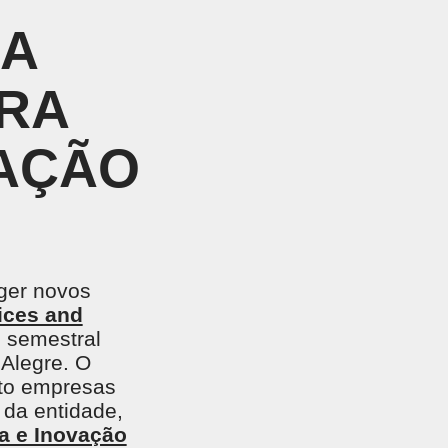
EGADO DAS ENCHENTES DE 2024
RA
AIS SOBRE A SAÚDE
ARA
SIMAX Saúde
TAÇÃO
UNO EJA E ENSINO MÉDIO
eger novos
ices and
o semestral
 Alegre. O
ito empresas
 da entidade,
a e Inovação