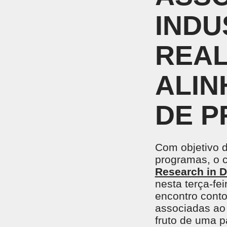
UNIDADES DO SESI
Locação de Espaços
INDU
Encontre nossas unidades.
Parque do SESI
ENSINO MÉDIO
Um lugar onde os alunos são instigados a valorizar
REAL
conhecimento para garantir mais oportunidades na
vida profissional.
EVENTOS
ALIN
DE 
AMBIENTE MOODLE EJA
AMBIE
Ambiente Moodle EJA
Ambiente
Com objetivo d
programas, o c
Research in Di
nesta terça-fe
encontro conto
associadas ao 
fruto de uma 