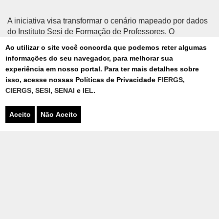
A iniciativa visa transformar o cenário mapeado por dados
do Instituto Sesi de Formação de Professores. O
levantamento aponta que mais de 60% dos educadores
Ao utilizar o site você concorda que podemos reter algumas
ainda utilizam a tecnologia no nível de substituição,
informações do seu navegador, para melhorar sua
reproduzindo práticas já existentes sem transformação
experiência em nosso portal. Para ter mais detalhes sobre
significativa da aprendizagem. A mesma pesquisa indicou
isso, acesse nossas Políticas de Privacidade
FIERGS
,
que os estudantes pedem experiências criativas
CIERGS
,
SESI
,
SENAI
e
IEL
.
conectadas ao território, ao futuro e ao mundo do trabalho.
Com o projeto, os professores aprendem fazendo,
Aceito
Não Aceito
adquirindo vivência prática para mediar projetos, registrar
aprendizagens e conectar currículo e tecnologia, além de
passarem por mentorias para aplicar os conhecimentos
nos clubes e multiplicar a proposta nas escolas.
APRENDIZADO PRÁTICO PARA ALUNOS
Os clubes de robótica funcionam como o centro da
iniciativa. Neles os estudantes aprendem criando soluções
e desenvolvendo projetos com sensores e protótipos para
a resolução de desafios reais. Por meio da pesquisa, da