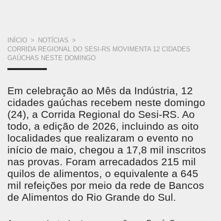
VOCÊ
INÍCIO
>
NOTÍCIAS
>
CORRIDA REGIONAL DO SESI-RS MOVIMENTA 12 CIDADES
ESTÁ
GAÚCHAS NESTE DOMINGO
AQUI
Em celebração ao Mês da Indústria, 12
cidades gaúchas recebem neste domingo
(24), a Corrida Regional do Sesi-RS. Ao
todo, a edição de 2026, incluindo as oito
localidades que realizaram o evento no
início de maio, chegou a 17,8 mil inscritos
nas provas. Foram arrecadados 215 mil
quilos de alimentos, o equivalente a 645
mil refeições por meio da rede de Bancos
de Alimentos do Rio Grande do Sul.