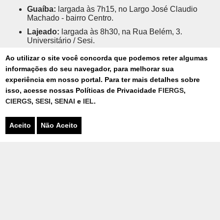
Guaíba:
largada às 7h15, no Largo José Claudio
Machado - bairro Centro.
Lajeado:
largada às 8h30, na Rua Belém, 3.
Universitário / Sesi.
Montenegro:
largada às 8h30, na Rua
Ao utilizar o site você concorda que podemos reter algumas
Coronel Alvaro de Moraes, 1515 - bairro Centro.
informações do seu navegador, para melhorar sua
Novo Hamburgo:
largada às 8h, no I Fashion Outlet
experiência em nosso portal. Para ter mais detalhes sobre
Novo Hamburgo, BR-116, Km 236 - bairro Operário.
isso, acesse nossas Políticas de Privacidade
FIERGS
,
Panambi:
largada às 8h30, na Rua
CIERGS
,
SESI
,
SENAI
e
IEL
.
Konrad Adenauer, 350 - bairro Centro (Sesi).
Passo Fundo:
largada às 7h30, na Atitus – Rua
Aceito
Não Aceito
Senador Pinheiro, 304 - bairro Vila Rodrigues.
Santa Cruz do Sul:
largada às 7h, na Rua Dr.
Guilherme Hildebrand, 200 - bairro Arroio Grande
(centro esportivo Sesi).
Sapiranga:
largada às 8h, na Avenida 20 de
setembro, 6471 - bairro Horizonte (Sesi).
Publicado Terça-feira, 19 de Maio de 2026 - 12h12