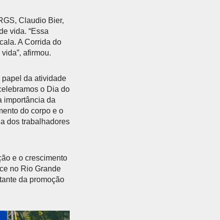
RGS, Claudio Bier,
de vida. “Essa
ala. A Corrida do
vida”, afirmou.
 papel da atividade
 celebramos o Dia do
 importância da
amento do corpo e o
na dos trabalhadores
ção e o crescimento
tece no Rio Grande
rtante da promoção
Próximo