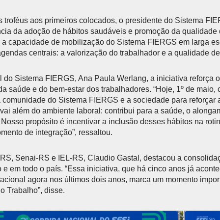
s troféus aos primeiros colocados, o presidente do Sistema FIE
cia da adoção de hábitos saudáveis e promoção da qualidade 
a a capacidade de mobilização do Sistema FIERGS em larga esc
gendas centrais: a valorização do trabalhador e a qualidade de 
al do Sistema FIERGS, Ana Paula Werlang, a iniciativa reforça o
da saúde e do bem-estar dos trabalhadores. “Hoje, 1º de maio,
a comunidade do Sistema FIERGS e a sociedade para reforçar a
a vai além do ambiente laboral: contribui para a saúde, o along
 Nosso propósito é incentivar a inclusão desses hábitos na roti
mento de integração”, ressaltou.
i-RS, Senai-RS e IEL-RS, Claudio Gastal, destacou a consolida
o e em todo o país. “Essa iniciativa, que há cinco anos já acon
 nacional agora nos últimos dois anos, marca um momento impo
o Trabalho”, disse.