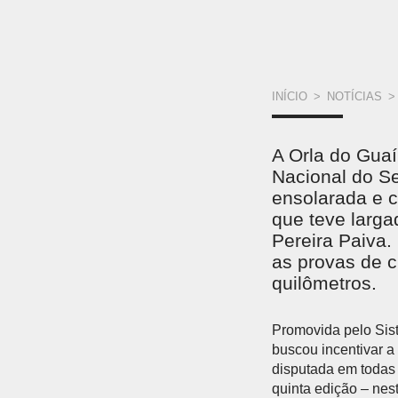
VOCÊ
INÍCIO
>
NOTÍCIAS
>
ESTÁ
A Orla do Guaí
AQUI
Nacional do Se
ensolarada e c
que teve larga
Pereira Paiva.
as provas de c
quilômetros.
Promovida pelo Sist
buscou incentivar a 
disputada em todas 
quinta edição – nes