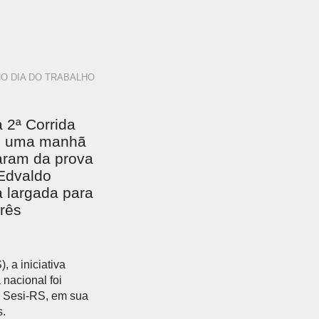
O DIA DO TRABALHO
 2ª Corrida
Com uma manhã
param da prova
 Edvaldo
 largada para
rês
 a iniciativa
 nacional foi
do Sesi-RS, em sua
s.