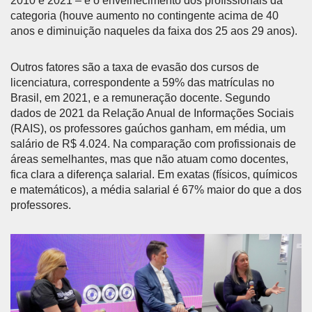
2010 e 2021 – e o envelhecimento dos profissionais da
categoria (houve aumento no contingente acima de 40
anos e diminuição naqueles da faixa dos 25 aos 29 anos).
Outros fatores são a taxa de evasão dos cursos de
licenciatura, correspondente a 59% das matrículas no
Brasil, em 2021, e a remuneração docente. Segundo
dados de 2021 da Relação Anual de Informações Sociais
(RAIS), os professores gaúchos ganham, em média, um
salário de R$ 4.024. Na comparação com profissionais de
áreas semelhantes, mas que não atuam como docentes,
fica clara a diferença salarial. Em exatas (físicos, químicos
e matemáticos), a média salarial é 67% maior do que a dos
professores.
Anterior
Próx