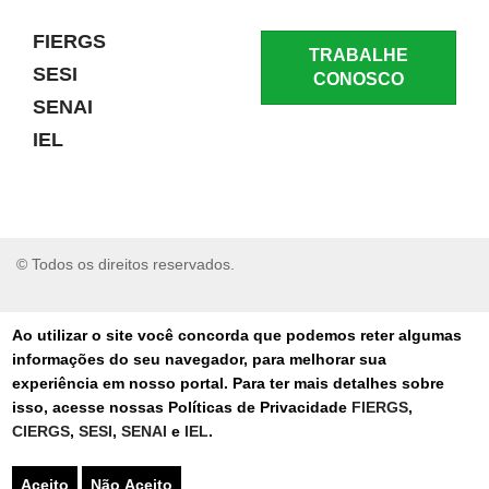
FIERGS
TRABALHE
SESI
CONOSCO
SENAI
IEL
© Todos os direitos reservados.
RELATAR UM PROBLEMA
Ao utilizar o site você concorda que podemos reter algumas
informações do seu navegador, para melhorar sua
AUTO-ATENDIMENTO
experiência em nosso portal. Para ter mais detalhes sobre
isso, acesse nossas Políticas de Privacidade
FIERGS
,
PORTAL DE COMPRAS
CIERGS
,
SESI
,
SENAI
e
IEL
.
TERMOS DE USO
Aceito
Não Aceito