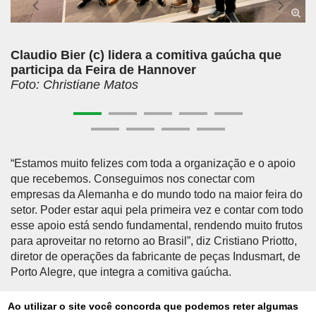
Claudio Bier (c) lidera a comitiva gaúcha que
participa da Feira de Hannover
Foto: Christiane Matos
“Estamos muito felizes com toda a organização e o apoio
que recebemos. Conseguimos nos conectar com
empresas da Alemanha e do mundo todo na maior feira do
setor. Poder estar aqui pela primeira vez e contar com todo
esse apoio está sendo fundamental, rendendo muito frutos
para aproveitar no retorno ao Brasil”, diz Cristiano Priotto,
diretor de operações da fabricante de peças Indusmart, de
Porto Alegre, que integra a comitiva gaúcha.
Ao utilizar o site você concorda que podemos reter algumas
Outro empresário do Rio Grande do Sul expondo pela