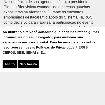
Na sequência de sua agenda na feira, o presidente
Claudio Bier visitou estandes de empresas gaúchas
expositoras na Alemanha. Durante os encontros,
empresários destacaram o apoio do Sistema FIERGS
como decisivo para viabilizar a participação no evento,
considerado a maior vitrine tecnológica da indústria
Ao utilizar o site você concorda que podemos reter algumas
mundial.
informações do seu navegador, para melhorar sua
experiência em nosso portal. Para ter mais detalhes sobre
Encerrando o dia, Bier participou de uma reunião
isso, acesse nossas Políticas de Privacidade
FIERGS
,
estratégica com Marco Siebert, diretor de relações
CIERGS
,
SESI
,
SENAI
e
IEL
.
internacionais da Deutsche Messe AG e responsável pelas
negociações do Brasil como país parceiro da feira. O
Aceito
Não Aceito
encontro reforçou o posicionamento do Brasil e do Rio
Grande do Sul como atores relevantes no ecossistema
global de inovação industrial.
A atuação da FIERGS na Feira de Hannover reafirma o
protagonismo do Rio Grande do Sul no cenário
internacional e fortalece a agenda de inserção global da
indústria brasileira. Como país parceiro oficial da feira, o