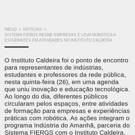
VOCÊ
INÍCIO
>
NOTÍCIAS
>
SISTEMA FIERGS REÚNE EMPRESAS E LEVA ROBÓTICA A
ESTÁ
ESTUDANTES EM ATIVIDADES NO INSTITUTO CALDEIRA
AQUI
O Instituto Caldeira foi o ponto de encontro
para representantes de indústrias,
estudantes e professores da rede pública,
nesta quinta-feira (26), em uma agenda
que uniu inovação e educação tecnológica.
Ao longo do dia, diferentes públicos
circularam pelos espaços, entre atividades
de formação para empresas e experiências
práticas com robótica. As ações integram o
programa Indústria do Amanhã, parceria do
Sistema FIERGS com o Instituto Caldeira,