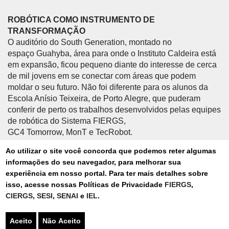
ROBÓTICA COMO INSTRUMENTO DE
TRANSFORMAÇÃO
O auditório do South Generation, montado no
espaço Guahyba, área para onde o Instituto Caldeira está
em expansão, ficou pequeno diante do interesse de cerca
de mil jovens em se conectar com áreas que podem
moldar o seu futuro. Não foi diferente para os alunos da
Escola Anísio Teixeira, de Porto Alegre, que puderam
conferir de perto os trabalhos desenvolvidos pelas equipes
de robótica do Sistema FIERGS,
GC4 Tomorrow, MonT e TecRobot.
Ao utilizar o site você concorda que podemos reter algumas
Anterior
Próx
informações do seu navegador, para melhorar sua
experiência em nosso portal. Para ter mais detalhes sobre
isso, acesse nossas Políticas de Privacidade
FIERGS
,
CIERGS
,
SESI
,
SENAI
e
IEL
.
Aceito
Não Aceito