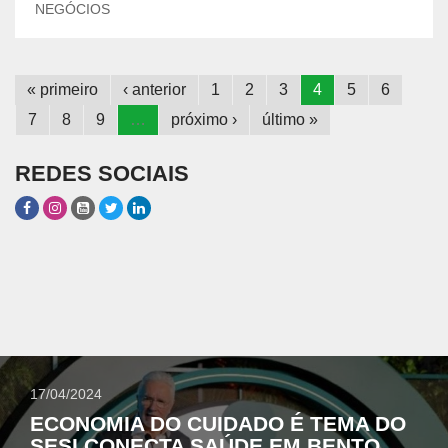
NEGÓCIOS
« primeiro
‹ anterior
1
2
3
4
5
6
7
8
9
…
próximo ›
último »
REDES SOCIAIS
17/04/2024
ECONOMIA DO CUIDADO É TEMA DO
SESI CONECTA SAÚDE EM BENTO