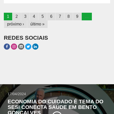
1
2
3
4
5
6
7
8
9
…
próximo ›
último »
REDES SOCIAIS
17/04/2024
ECONOMIA DO CUIDADO É TEMA DO
SESI CONECTA SAÚDE EM BENTO
GONÇALVES