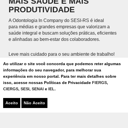
MAIS SAÚDE E MAIS
PRODUTIVIDADE
A Odontologia In Company do SESI-RS é ideal
para médias e grandes empresas que valorizam a
saúde integral e buscam soluções práticas, eficientes
e alinhadas ao bem-estar dos colaboradores.
Leve mais cuidado para o seu ambiente de trabalho!
Ao utilizar o site você concorda que podemos reter algumas
Fale conosco e solicite uma proposta personalizada
informações do seu navegador, para melhorar sua
para sua empresa.
experiência em nosso portal. Para ter mais detalhes sobre
isso, acesse nossas Políticas de Privacidade
FIERGS
,
CIERGS
,
SESI
,
SENAI
e
IEL
.
SAIBA MAIS
Aceito
Não Aceito