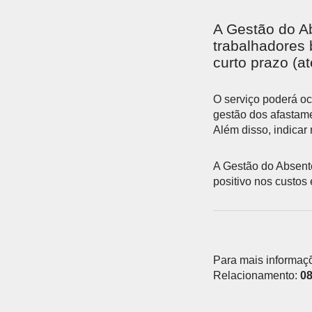
ESTÁ
A Gestão do Ab
AQUI
trabalhadores 
curto prazo (a
O serviço poderá oc
gestão dos afastam
Além disso, indicar
A Gestão do Absent
positivo nos custos 
Para mais informaçõ
Relacionamento:
08