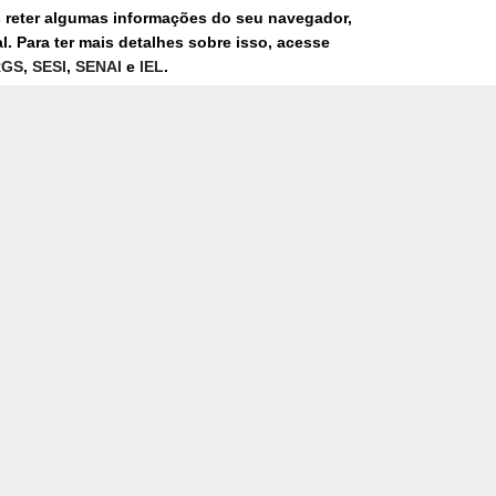
s reter algumas informações do seu navegador,
*
. Para ter mais detalhes sobre isso, acesse
Telefone
Cidade
U
RGS
,
SESI
,
SENAI
e
IEL
.
*
*
Empresa
Mensagem
*
Se você quiser saber como tratamos os seus dados pess
clicando aqui.