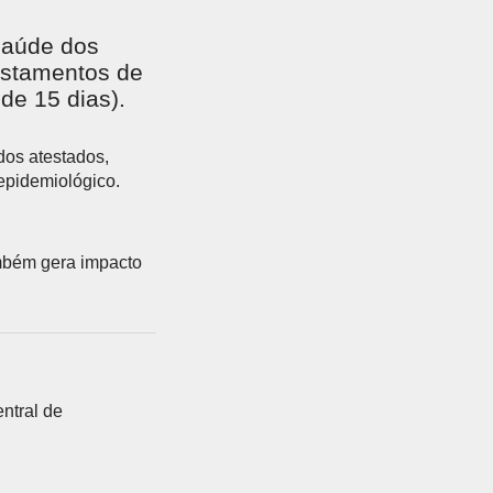
saúde dos
fastamentos de
de 15 dias).
dos atestados,
epidemiológico.
mbém gera impacto
ntral de