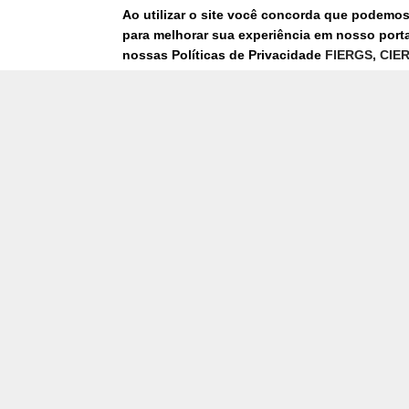
Para mais informações envie sua mensagem!
Ao utilizar o site você concorda que podemo
para melhorar sua experiência em nosso portal
nossas Políticas de Privacidade
FIERGS
,
CIE