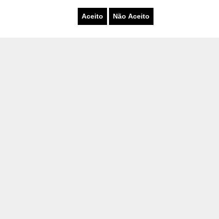
Aceito
Não Aceito
F
CPF
/
CNPJ
oais, conheça nossa política de privacidade
ENVIAR