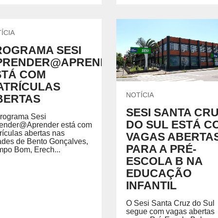
ÍCIA
ROGRAMA SESI
PRENDER@APRENDER
STÁ COM
ATRÍCULAS
NOTÍCIA
BERTAS
SESI SANTA CR
rograma Sesi
DO SUL ESTÁ C
ender@Aprender está com
rículas abertas nas
VAGAS ABERTA
ades de Bento Gonçalves,
PARA A PRÉ-
po Bom, Erech...
ESCOLA B NA
EDUCAÇÃO
INFANTIL
O Sesi Santa Cruz do Sul
segue com vagas abertas