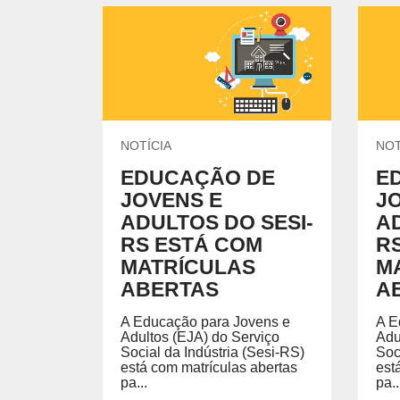
NOTÍCIA
NOT
EDUCAÇÃO DE
E
JOVENS E
J
ADULTOS DO SESI-
AD
RS ESTÁ COM
R
MATRÍCULAS
M
ABERTAS
A
A Educação para Jovens e
A E
Adultos (EJA) do Serviço
Adu
Social da Indústria (Sesi-RS)
Soc
está com matrículas abertas
est
pa...
pa..