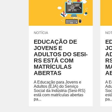
UNIDADES DO SESI
Locação de Espaços
Encontre nossas unidades.
Parque do SESI
ENSINO MÉDIO
Um lugar onde os alunos são instigados a valorizar
conhecimento para garantir mais oportunidades na
vida profissional.
EVENTOS
NOTÍCIA
NOT
EDUCAÇÃO DE
E
JOVENS E
J
ADULTOS DO SESI-
AD
AMBIENTE MOODLE EJA
AMBIE
RS ESTÁ COM
R
MATRÍCULAS
M
Ambiente Moodle EJA
Ambiente
ABERTAS
A
A Educação para Jovens e
A E
Adultos (EJA) do Serviço
Adu
Social da Indústria (Sesi-RS)
Soc
está com matrículas abertas
est
pa...
pa..