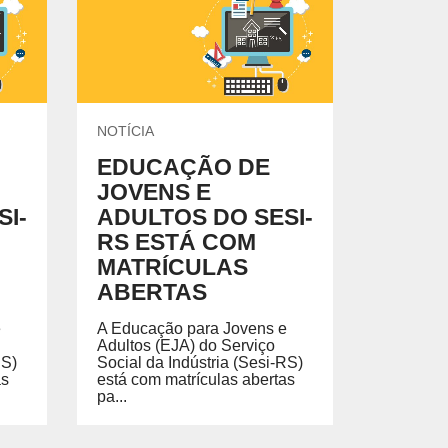
EGADO DAS ENCHENTES DE 2024
AIS SOBRE A SAÚDE
SIMAX Saúde
NOTÍCIA
EDUCAÇÃO DE
JOVENS E
I-
ADULTOS DO SESI-
UNO EJA E ENSINO MÉDIO
RS ESTÁ COM
MATRÍCULAS
ABERTAS
e
A Educação para Jovens e
Adultos (EJA) do Serviço
RS)
Social da Indústria (Sesi-RS)
as
está com matrículas abertas
pa...