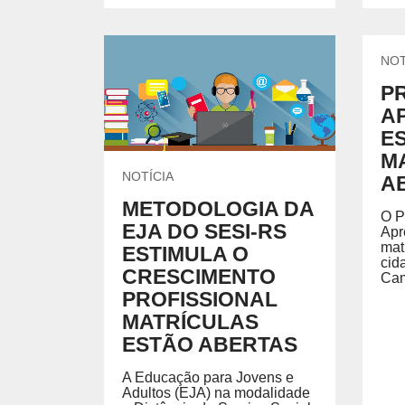
NOT
P
A
E
M
NOTÍCIA
A
METODOLOGIA DA
O P
EJA DO SESI-RS
Apr
mat
ESTIMULA O
cid
CRESCIMENTO
Cam
PROFISSIONAL
MATRÍCULAS
ESTÃO ABERTAS
A Educação para Jovens e
Adultos (EJA) na modalidade