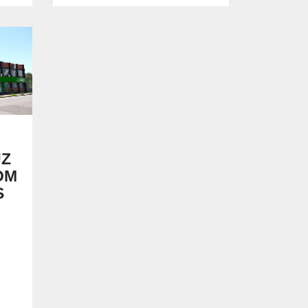
UZ
OM
S