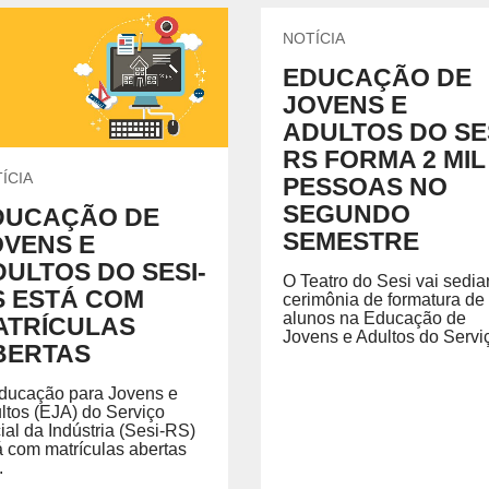
NOTÍCIA
EDUCAÇÃO DE
JOVENS E
ADULTOS DO SES
RS FORMA 2 MIL
ÍCIA
PESSOAS NO
SEGUNDO
DUCAÇÃO DE
SEMESTRE
OVENS E
ULTOS DO SESI-
O Teatro do Sesi vai sedia
S ESTÁ COM
cerimônia de formatura de
alunos na Educação de
ATRÍCULAS
Jovens e Adultos do Serviç
BERTAS
ducação para Jovens e
ltos (EJA) do Serviço
ial da Indústria (Sesi-RS)
á com matrículas abertas
.