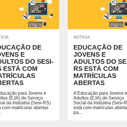
Treinamentos em NR
CENTRAL DO CREDENCIADO
L
Acervo Virtual
Locação de Espaços
INSTITUTO SESI DE FORMAÇÃO DE
M
PROFESSORES
 o
SE
Um espaço pensado para potencializar a gestão e
formação educacional, com base em pesquisa,
ÍCIA
NOTÍCIA
análise de dados, tecnologia e aprendizagem ativa.
DUCAÇÃO DE
EDUCAÇÃO DE
OVENS E
JOVENS E
ULTOS DO SESI-
ADULTOS DO SES
NTE DE APRENDIZAGEM LMS
PORTAL DO AL
S ESTÁ COM
RS ESTÁ COM
ATRÍCULAS
MATRÍCULAS
 de Aprendizagem LMS
BERTAS
ABERTAS
ducação para Jovens e
A Educação para Jovens 
ltos (EJA) do Serviço
Adultos (EJA) do Serviço
ial da Indústria (Sesi-RS)
Social da Indústria (Sesi-
á com matrículas abertas
está com matrículas abert
.
pa...