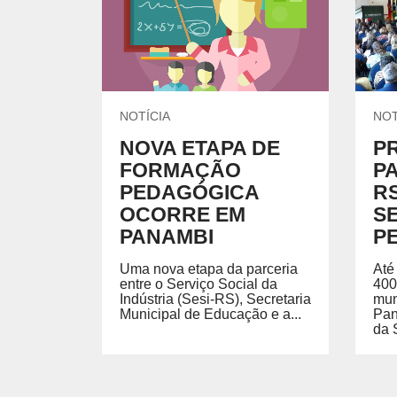
UNIDADES DO SESI
Locação de Espaços
Encontre nossas unidades.
Parque do SESI
ENSINO MÉDIO
Um lugar onde os alunos são instigados a valorizar
conhecimento para garantir mais oportunidades na
vida profissional.
EVENTOS
NOTÍCIA
NOT
NOVA ETAPA DE
P
FORMAÇÃO
PA
PEDAGÓGICA
R
AMBIENTE MOODLE EJA
AMBIE
OCORRE EM
S
PANAMBI
P
Ambiente Moodle EJA
Ambiente
Uma nova etapa da parceria
Até
entre o Serviço Social da
400
Indústria (Sesi-RS), Secretaria
mun
Municipal de Educação e a...
Pan
da 