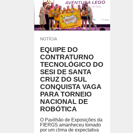
UNIDADES DO SESI
Locação de Espaços
Encontre nossas unidades.
Parque do SESI
ENSINO MÉDIO
Um lugar onde os alunos são instigados a valorizar
conhecimento para garantir mais oportunidades na
vida profissional.
EVENTOS
NOTÍCIA
EQUIPE DO
CONTRATURNO
TECNOLÓGICO DO
AMBIENTE MOODLE EJA
AMBIE
SESI DE SANTA
CRUZ DO SUL
Ambiente Moodle EJA
Ambiente
CONQUISTA VAGA
PARA TORNEIO
NACIONAL DE
ROBÓTICA
O Pavilhão de Exposições da
FIERGS amanheceu tomado
por um clima de expectativa