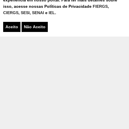
experiência em nosso portal. Para ter mais detalhes sobre
CONTATO
isso, acesse nossas Políticas de Privacidade
FIERGS
,
CIERGS
,
SESI
,
SENAI
e
IEL
.
Aceito
Não Aceito
FALE CONOSCO
Para entrar em contato, preencha o
formulário