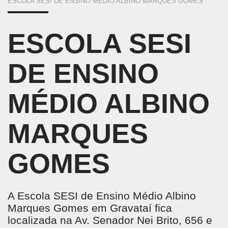
ESCOLA SESI DE ENSINO MÉDIO ALBINO MARQUES GOMES
ESTÁ
AQUI
ESCOLA SESI
DE ENSINO
MÉDIO ALBINO
MARQUES
GOMES
A Escola SESI de Ensino Médio Albino
Marques Gomes em Gravataí fica
localizada na Av. Senador Nei Brito, 656 e