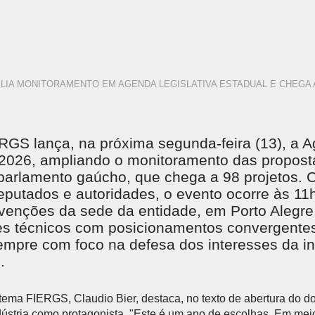
LIA MONITORAMENTO EM AGENDA LEGISLATIVA ESTADUAL E CHEGA 
RGS lança, na próxima segunda-feira (13), a 
e 2026, ampliando o monitoramento das propos
 parlamento gaúcho, que chega a 98 projetos. 
putados e autoridades, o evento ocorre às 11
venções da sede da entidade, em Porto Alegr
es técnicos com posicionamentos convergente
empre com foco na defesa dos interesses da in
.
tema FIERGS, Claudio Bier, destaca, no texto de abertura do d
ústria como protagonista. "Este é um ano de escolhas. Em mei