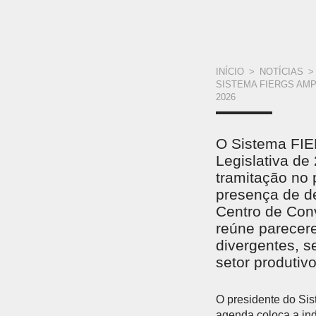
VOCÊ
INÍCIO
>
NOTÍCIAS
>
SISTEMA FIERGS AMP
ESTÁ
2026
AQUI
O Sistema FIE
Legislativa d
tramitação no
presença de de
Centro de Con
reúne parecer
divergentes, s
setor produtivo
O presidente do Sis
agenda coloca a ind