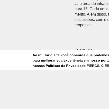
Já a área de infrae
para 16. Cada um do
mérito. Além disso
discussões, com o o
propostas.
SERVIÇO
Ao utilizar o site você concorda que podemo
para melhorar sua experiência em nosso portal
O quê:
lançamento 
nossas Políticas de Privacidade
FIERGS
,
CIE
Quando:
segunda-fe
Onde:
Centro de Co
Publicado quarta-fei