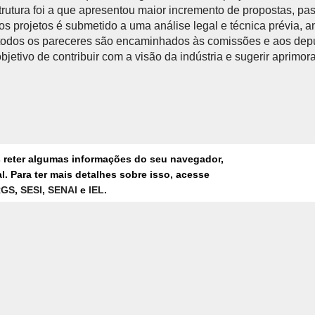
strutura foi a que apresentou maior incremento de propostas, p
s projetos é submetido a uma análise legal e técnica prévia, a
, todos os pareceres são encaminhados às comissões e aos dep
bjetivo de contribuir com a visão da indústria e sugerir aprimo
s reter algumas informações do seu navegador,
. Para ter mais detalhes sobre isso, acesse
da Agenda Legislativa 2026
RGS
,
SESI
,
SENAI
e
IEL
.
ira (13), às 11h30
nvenções do Sistema FIERGS (Av. Assis Brasil 8787, Sarandi, 
ra, 8 de Abril de 2026 - 16h16