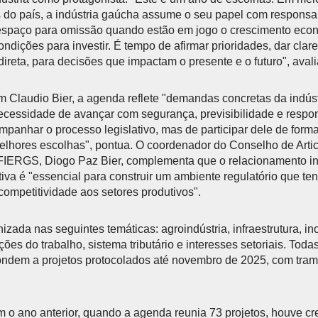
s do país, a indústria gaúcha assume o seu papel com responsa
espaço para omissão quando estão em jogo o crescimento econ
ndições para investir. É tempo de afirmar prioridades, dar clar
 direta, para decisões que impactam o presente e o futuro", avali
 Claudio Bier, a agenda reflete "demandas concretas da indús
necessidade de avançar com segurança, previsibilidade e respo
mpanhar o processo legislativo, mas de participar dele de forma
elhores escolhas", pontua. O coordenador do Conselho de Artic
FIERGS, Diogo Paz Bier, complementa que o relacionamento ins
iva é "essencial para construir um ambiente regulatório que t
competitividade aos setores produtivos".
zada nas seguintes temáticas: agroindústria, infraestrutura, in
ões do trabalho, sistema tributário e interesses setoriais. Toda
ndem a projetos protocolados até novembro de 2025, com trami
o ano anterior, quando a agenda reunia 73 projetos, houve c