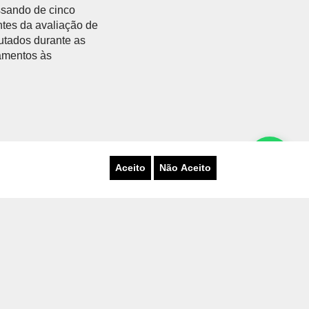
assando de cinco
ntes da avaliação de
utados durante as
ramentos às
Aceito
Não Aceito
Porto Alegre)