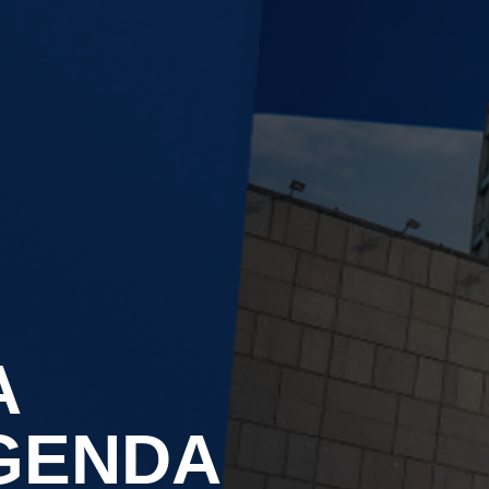
EGADO DAS ENCHENTES DE 2024
AIS SOBRE A SAÚDE
SIMAX Saúde
UNO EJA E ENSINO MÉDIO
A
GENDA