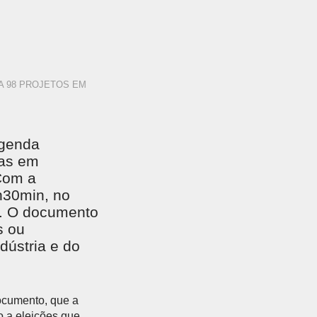
A 98 PROJETOS EM
Agenda
tas em
Com a
h30min, no
e. O documento
s ou
dústria e do
ocumento, que a
o a eleições que