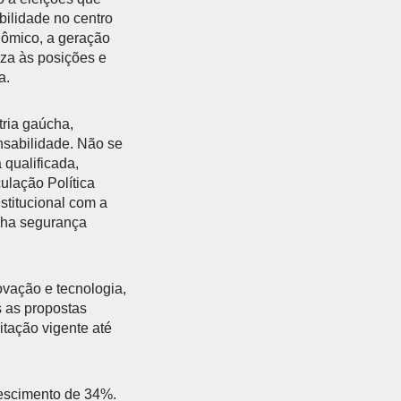
bilidade no centro
ômico, a geração
eza às posições e
a.
tria gaúcha,
nsabilidade. Não se
 qualificada,
ulação Política
titucional com a
enha segurança
ovação e tecnologia,
s as propostas
tação vigente até
rescimento de 34%.