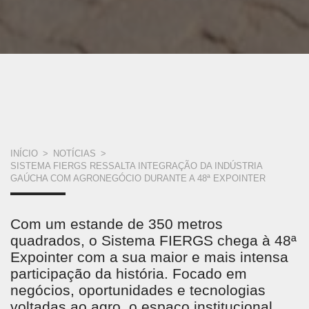
VOCÊ
INÍCIO
>
NOTÍCIAS
>
SISTEMA FIERGS RESSALTA INTEGRAÇÃO DA INDÚSTRIA
ESTÁ
GAÚCHA COM AGRONEGÓCIO DURANTE A 48ª EXPOINTER
AQUI
Com um estande de 350 metros
quadrados, o Sistema FIERGS chega à 48ª
Expointer com a sua maior e mais intensa
participação da história. Focado em
negócios, oportunidades e tecnologias
voltadas ao agro, o espaço institucional