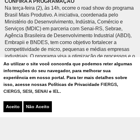
CONFIRA A PROGRAMAÇÃO
Na terça-feira (2), às 14h, ocorre o road show do programa
Brasil Mais Produtivo. A iniciativa, coordenada pelo
Ministério do Desenvolvimento, Indústria, Comércio e
Serviços (MDIC) em parceria com Senai-RS, Sebrae,
Agência Brasileira de Desenvolvimento Industrial (ABDI),
Embrapii e BNDES, tem como objetivo fortalecer a
competitividade de micro, pequenas e médias empresas
industriais. O programa visa a otimização de processos e o
uso eficiente de energia, temas fundamentais para o setor.
Ao utilizar o site você concorda que podemos reter algumas
informações do seu navegador, para melhorar sua
experiência em nosso portal. Para ter mais detalhes sobre
Já na quarta e quinta-feira (3 e 4), o foco se volta para as
isso, acesse nossas Políticas de Privacidade
FIERGS
,
rodadas de negócios internacionais. Promovidas em
CIERGS
,
SESI
,
SENAI
e
IEL
.
parceria com a ApexBrasil, o Sindicato das Indústrias de
Máquinas e Implementos Agrícolas no Rio Grande do Sul
(Simers) e a Associação Brasileira da Indústria de
Aceito
Não Aceito
Máquinas e Equipamentos (Abimaq-RS), as rodadas
reúnem 26 empresas brasileiras — sendo 17 gaúchas —
com nove compradores de diversas partes do mundo.