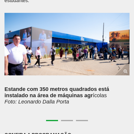
estudantes.
Anterior
Próx
Estande com 350 metros quadrados está
instalado na área de máquinas agr
ícolas
Foto: Leonardo Dalla Porta