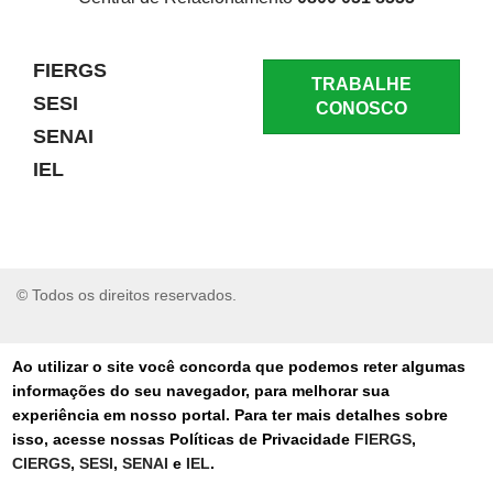
FIERGS
TRABALHE
SESI
CONOSCO
SENAI
IEL
© Todos os direitos reservados.
RELATAR UM PROBLEMA
Ao utilizar o site você concorda que podemos reter algumas
informações do seu navegador, para melhorar sua
AUTO-ATENDIMENTO
experiência em nosso portal. Para ter mais detalhes sobre
isso, acesse nossas Políticas de Privacidade
FIERGS
,
PORTAL DE COMPRAS
CIERGS
,
SESI
,
SENAI
e
IEL
.