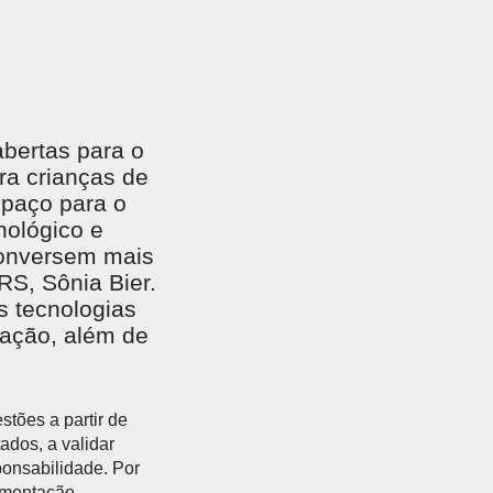
EGADO DAS ENCHENTES DE 2024
AIS SOBRE A SAÚDE
SIMAX Saúde
abertas para o
ra crianças de
spaço para o
nológico e
 conversem mais
UNO EJA E ENSINO MÉDIO
RS, Sônia Bier.
 tecnologias
icação, além de
tões a partir de
tados, a validar
ponsabilidade. Por
umentação