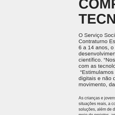
COM
UNIDADES DO SESI
Locação de Espaços
Encontre nossas unidades.
Parque do SESI
ENSINO MÉDIO
TEC
Um lugar onde os alunos são instigados a valorizar
conhecimento para garantir mais oportunidades na
vida profissional.
EVENTOS
O Serviço Soci
Contraturno Es
6 a 14 anos, o
desenvolvimen
científico. “N
AMBIENTE MOODLE EJA
AMBIE
com as tecnolo
Ambiente Moodle EJA
Ambiente
“Estimulamos 
digitais e não 
movimento, dan
As crianças e joven
situações reais, a c
soluções, além de d
meio de projetos, 