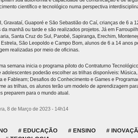
imento científico e tecnológico numa perspectiva interdisciplina
, Gravataí, Guaporé e São Sebastião do Caí, crianças de 6 a 
os da manhã ou tarde e são realizados projetos. Já em Farroupil
ria, Santa Cruz do Sul, Parobé, Sapiranga, Erechim, Monteneg
 Estrela, São Leopoldo e Campo Bom, alunos de 6 a 14 anos p
agem realizadas por meio de oficinas.
ima semana inicia o programa piloto do Contraturno Tecnológico
 adolescentes poderão escolher as trilhas disponíveis: Música
ca e Fablearn; Desafios do Conhecimento e Games e Programa
me as trilhas, os alunos terão um modelo de aprendizagem par
s preparem para o mundo atual.
ira, 8 de Março de 2023 - 14h14
NO
EDUCAÇÃO
ENSINO
INOVAÇ