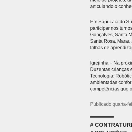
articulando o conhec
Em Sapucaia do Sul
participar nos turn
Gonçalves, Santa Ma
Santa Rosa, Marau,
trilhas de aprendiz
Igrejinha – Na próx
Duzentas crianças e
Tecnologia; Robóti
ambientadas confor
competências que o
Publicado quarta-fe
CONTRATUR