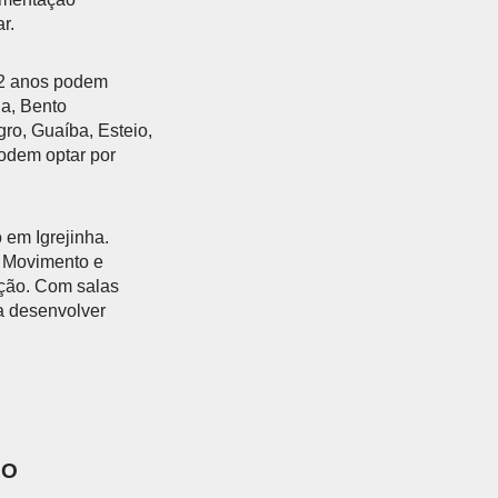
r.
12 anos podem
ha, Bento
ro, Guaíba, Esteio,
odem optar por
 em Igrejinha.
, Movimento e
ção. Com salas
a desenvolver
ÃO