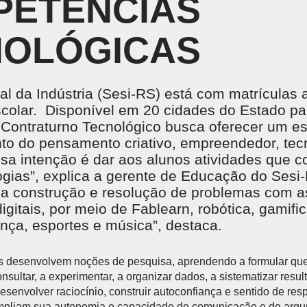
PETÊNCIAS
Treinamentos em NR
CENTRAL DO CREDENCIADO
L
Acervo Virtual
Locação de Espaços
INSTITUTO SESI DE FORMAÇÃO DE
NOLÓGICAS
M
PROFESSORES
 o
SE
Um espaço pensado para potencializar a gestão e
formação educacional, com base em pesquisa,
al da Indústria (Sesi-RS) está com matrículas 
análise de dados, tecnologia e aprendizagem ativa.
colar. Disponível em 20 cidades do Estado pa
 Contraturno Tecnológico busca oferecer um e
to do pensamento criativo, empreendedor, tec
ossa intenção é dar aos alunos atividades que
NTE DE APRENDIZAGEM LMS
PORTAL DO AL
gias”, explica a gerente de Educação do Sesi-
 de Aprendizagem LMS
a construção e resolução de problemas com as
digitais, por meio de Fablearn, robótica, gamif
ça, esportes e música”, destaca.
s desenvolvem noções de pesquisa, aprendendo a formular ques
onsultar, a experimentar, a organizar dados, a sistematizar resul
esenvolver raciocínio, construir autoconfiança e sentido de res
ampliam sua autonomia e capacidade de comunicação e de arg