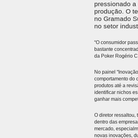
pressionado a 
produção. O t
no Gramado Su
no setor indust
“O consumidor passo
bastante concentrada
da Poker Rogério Ca
No painel “Inovaçã
comportamento do co
produtos até a revi
identificar nichos 
ganhar mais compet
O diretor ressalto
dentro das empresa
mercado, especialm
novas inovações, d