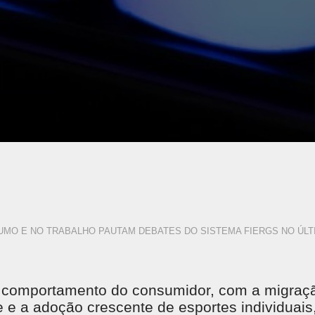
MO E NO TRABALHO PAUTAM DEBATES DO SISTEMA FIERGS NO ÚLTI
comportamento do consumidor, com a migraç
 e a adoção crescente de esportes individuais