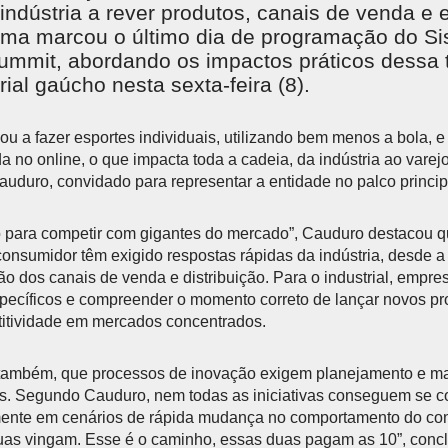
indústria a rever produtos, canais de venda e 
ema marcou o último dia de programação do 
mmit, abordando os impactos práticos dessa 
rial gaúcho nesta sexta-feira (8).
u a fazer esportes individuais, utilizando bem menos a bola, e
 no online, o que impacta toda a cadeia, da indústria ao varejo”
uduro, convidado para representar a entidade no palco princip
o para competir com gigantes do mercado”, Cauduro destacou 
nsumidor têm exigido respostas rápidas da indústria, desde 
são dos canais de venda e distribuição. Para o industrial, emp
específicos e compreender o momento correto de lançar novos p
itividade em mercados concentrados.
u, também, que processos de inovação exigem planejamento e m
s. Segundo Cauduro, nem todas as iniciativas conseguem se c
ente em cenários de rápida mudança no comportamento do con
uas vingam. Esse é o caminho, essas duas pagam as 10”, concl