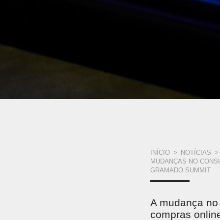
VOCÊ
INÍCIO
>
NOTÍCIAS
>
MUDANÇAS NO CONSU
ESTÁ
GRAMADO SUMMIT
AQUI
A mudança no 
compras online