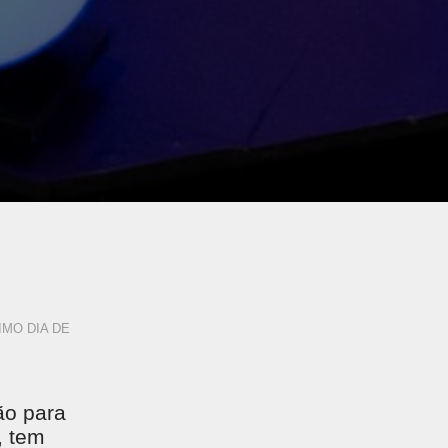
MO DIA DE
ão para
, tem