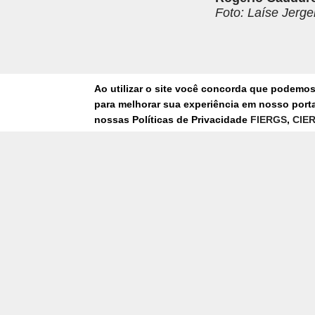
Foto: Laíse Jerg
Ao utilizar o site você concorda que podemo
EDUCAÇÃO PRÁTI
para melhorar sua experiência em nosso portal
As rápidas transfo
nossas Políticas de Privacidade
FIERGS
,
CIE
como a indústria bu
IEL-RS Eduarda Bor
escolhas profission
do mercado, exigind
A digitalização das
sua integração com 
campo passa, cada ve
dados ao longo da c
A ocasião ainda co
Digital do Sistema 