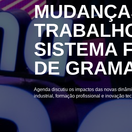
MUDANÇA
TRABALHO
SISTEMA 
DE GRAM
Agenda discutiu os impactos das novas dinâm
industrial, formação profissional e inovação te