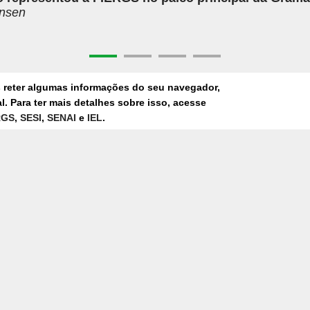
ensen
s reter algumas informações do seu navegador,
CA E DEEP TECH
. Para ter mais detalhes sobre isso, acesse
rmações no consumo e nas dinâmicas de mercado também têm a
RGS
,
SESI
,
SENAI
e
IEL
.
sca formar e atrair novos profissionais. As especialistas do Se
ba, Roberta Acorsi e Greice de Rossi abordaram como os joven
ais mais pragmáticas e conectado suas decisões de carreira às
o maior aproximação entre formação técnica, experiência prática
 cadeias produtivas também apareceu nas discussões voltadas
processos industriais inteligentes. O debate destacou como o v
z mais, pelo uso de biotecnologia, inteligência artificial, sens
adeia produtiva.
locou em evidência as ações do Centro de Competência Embrapi
FIERGS (Cedra), como o Smart Agro, iniciativa que une automa