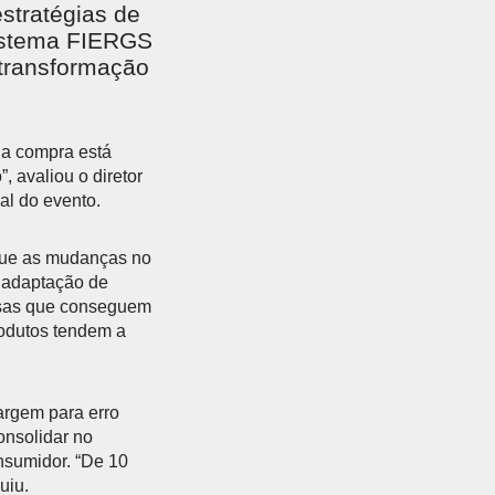
estratégias de
Sistema FIERGS
transformação
 a compra está
, avaliou o diretor
al do evento.
que as mudanças no
a adaptação de
resas que conseguem
rodutos tendem a
argem para erro
onsolidar no
sumidor. “De 10
uiu.