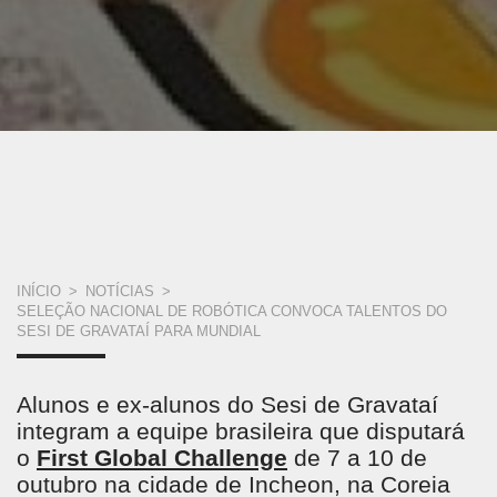
VOCÊ
INÍCIO
>
NOTÍCIAS
>
SELEÇÃO NACIONAL DE ROBÓTICA CONVOCA TALENTOS DO
ESTÁ
SESI DE GRAVATAÍ PARA MUNDIAL
AQUI
Alunos e ex-alunos do Sesi de Gravataí
integram a equipe brasileira que disputará
o
First Global Challenge
de 7 a 10 de
outubro na cidade de Incheon, na Coreia