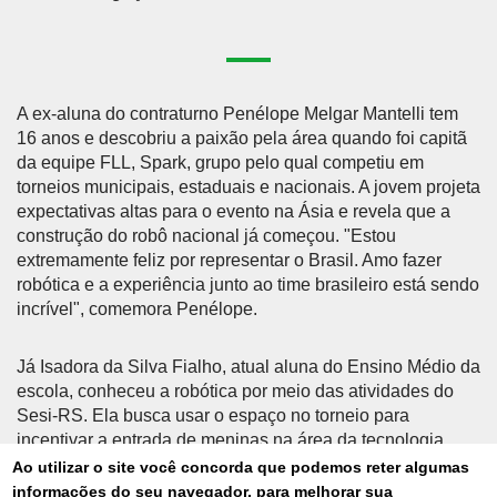
A ex-aluna do contraturno Penélope Melgar Mantelli tem
16 anos e descobriu a paixão pela área quando foi capitã
da equipe FLL, Spark, grupo pelo qual competiu em
torneios municipais, estaduais e nacionais. A jovem projeta
expectativas altas para o evento na Ásia e revela que a
construção do robô nacional já começou. "Estou
extremamente feliz por representar o Brasil. Amo fazer
robótica e a experiência junto ao time brasileiro está sendo
incrível", comemora Penélope.
Já Isadora da Silva Fialho, atual aluna do Ensino Médio da
escola, conheceu a robótica por meio das atividades do
Sesi-RS. Ela busca usar o espaço no torneio para
incentivar a entrada de meninas na área da tecnologia.
Com a experiência de ter participado de três edições
Ao utilizar o site você concorda que podemos reter algumas
nacionais do Festival Sesi de Educação, a estudante
informações do seu navegador, para melhorar sua