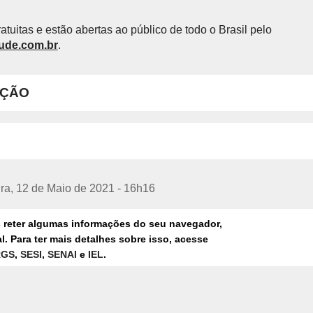
atuitas e estão abertas ao público de todo o Brasil pelo
ude.com.br
.
ÇÃO
ira, 12 de Maio de 2021 - 16h16
s reter algumas informações do seu navegador,
AMBIENTE DE TRABALHO
CONECTA SAÚD
. Para ter mais detalhes sobre isso, acesse
ON-LINE
GRATUITO
SAÚDE MENTAL
RGS
,
SESI
,
SENAI
e
IEL
.