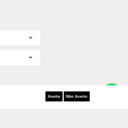
E
Aceito
Não Aceito