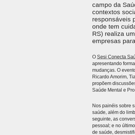
campo da Saúd
contextos soci
responsáveis p
onde tem cuida
RS) realiza um
empresas para
O
Sesi Conecta Sa
apresentando forma
mudanças. O evento 
Ricardo Amorim, Tia
propõem discussões 
Saúde Mental e Pr
Nos painéis sobre s
saúde, além do limb
seguinte, as conve
pessoal; e no últim
de saúde, desmistif