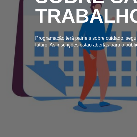
TRABALHO
Programação terá painéis sobre cuidado, segu
futuro. As inscrições estão abertas para o públ