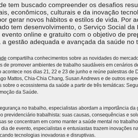
e tem buscado compreender os desafios resul
ais, econômicos, culturais e da inovação tecno
or gerar novos hábitos e estilos de vida. Por a
do tem desenvolvimento, o Serviço Social da I
 evento online e gratuito com o objetivo de pre
 a gestão adequada e avançada da saúde no t
úde
compartilha conhecimentos sobre as novidades do mercado 
s de promover ambientes de trabalho saudáveis em cenários d
acontece nos dias 21, 22 e 23 de junho e reúne palestras de D
go Mattos, Chia-Chia Chang, Susan Andrews e de outros espec
sobre o ecossistema da saúde a partir de três temáticas: Segu
omoção da Saúde.
egurança no trabalho, especialistas abordam a importância da 
o previdenciário trabalhista: suas causas, consequências e sol
rsas se concentram em como manter a saúde mental no trabalh
o dia de evento, especialistas e entusiastas trazem inovações 
icando tecnologias inovadoras e disruptivas.