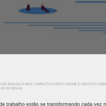
I-RS REALIZA O MAIS COMPLETO EVENTO ONLINE E GRATUITO SOB
LHO DO BRASIL
e trabalho estão se transformando cada vez m