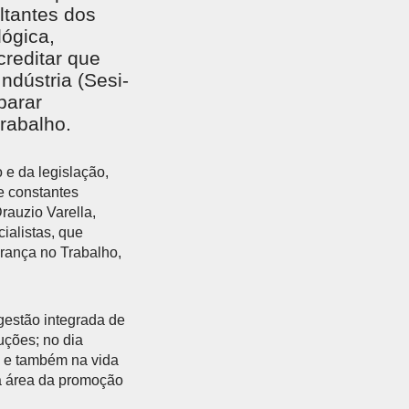
tantes dos
lógica,
creditar que
ndústria (Sesi-
parar
rabalho.
e da legislação,
e constantes
rauzio Varella,
ialistas, que
rança no Trabalho,
gestão integrada de
uções; no dia
o e também na vida
na área da promoção