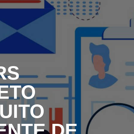
EGADO DAS ENCHENTES DE 2024
AIS SOBRE A SAÚDE
SIMAX Saúde
RS
UNO EJA E ENSINO MÉDIO
LETO
UITO
ENTE DE