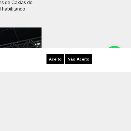
es de Caxias do
 habilitando
Próximo
Aceito
Não Aceito