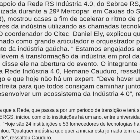
 apoio da Rede RS Indústria 4.0, do Sebrae RS
lizada durante a 29ª Mercopar, em Caxias do S
18), mostrou cases a fim de acelerar o ritmo de 
ores da indústria utilizando as chamadas tecno
 O coordenador do Citec, Daniel Ely, explicou q
nado como grande articulador e orquestrador p
to da indústria gaúcha. “ Estamos engajados 
e levem à transformação da indústria em prol da
, disse ele na abertura do evento. O integrante 
 Rede Indústria 4.0, Hernane Cauduro, ressal
go e que hoje não há um expert. “Deve haver 
treita para que todos consigam caminhar junt
envolver um ecossistema da Indústria 4.0”, re
 que a Rede, que passa a por um período de transição e terá 
IERGS, iniciou com oito instituições há um ano, entre universi
. “Hoje são 24 instituições e 53 fornecedores de tecnologias ha
tou. “Qualquer indústria que queira iniciar esta jornada tem o 
rte”, ressaltou Cauduro.