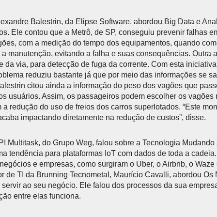
lexandre Balestrin, da Elipse Software, abordou Big Data e Anal
s. Ele contou que a Metrô, de SP, conseguiu prevenir falhas e
gões, com a medição do tempo dos equipamentos, quando com
ia a manutenção, evitando a falha e suas consequências. Outra a
 da via, para detecção de fuga da corrente. Com esta iniciativ
oblema reduziu bastante já que por meio das informações se sa
alestrin citou ainda a informação do peso dos vagões que pass
os usuários. Assim, os passageiros podem escolher os vagões 
 redução do uso de freios dos carros superlotados. “Este mon
 acaba impactando diretamente na redução de custos”, disse.
PI Multitask, do Grupo Weg, falou sobre a Tecnologia Mudando 
a tendência para plataformas IoT com dados de toda a cadeia.
egócios e empresas, como surgiram o Uber, o Airbnb, o Waze e
or de TI da Brunning Tecnometal, Maurício Cavalli, abordou Os
 servir ao seu negócio. Ele falou dos processos da sua empres
ção entre elas funciona.