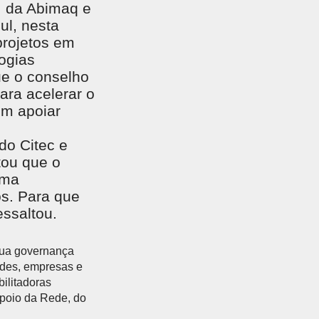
, da Abimaq e
ul, nesta
projetos em
logias
ue o conselho
ara acelerar o
em apoiar
do Citec e
tou que o
uma
os. Para que
ssaltou.
sua governança
dades, empresas e
bilitadoras
apoio da Rede, do