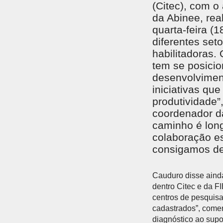
(Citec), com o
da Abinee, rea
quarta-feira (
diferentes set
habilitadoras.
tem se posicio
desenvolvimen
iniciativas qu
produtividade”
coordenador da
caminho é lon
colaboração es
consigamos des
Cauduro disse ainda
dentro Citec e da F
centros de pesquisa
cadastrados”, comen
diagnóstico ao supo